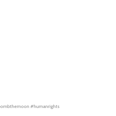
bombthemoon
#humanrights