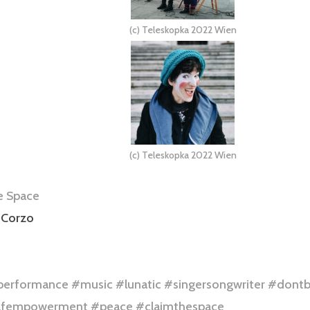
(c) Teleskopka 2022 Wien
(c) Teleskopka 2022 Wien
e Space
 Corzo
performance
#music
#lunatic
#singersongwriter
#dont
lfempowerment
#peace
#claimthespace