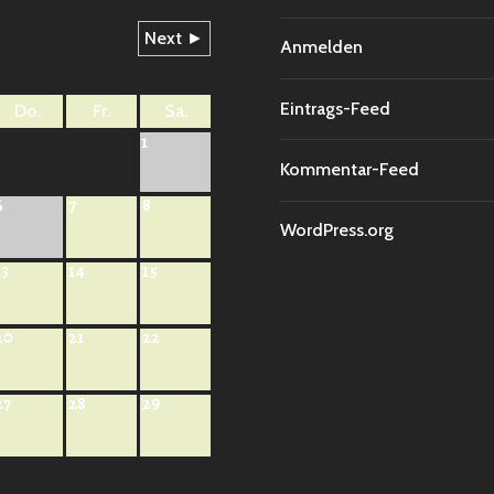
6
Next ►
Anmelden
Eintrags-Feed
Do.
Fr.
Sa.
1
Kommentar-Feed
7
8
6
WordPress.org
13
14
15
20
21
22
27
28
29