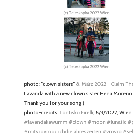
(c) Teleskopka 2022 Wien
(c) Teleskopka 2022 Wien
photo: "clown sisters"
8. März 2022 - Claim Th
Lavanda with a new clown sister Hena Moreno
Thank you for your song:)
photo-credits:
Lontisko Firelli
, 8/3/2022, Wien
#lavandakawumm
#clown
#moon
#lunatic
#
#mitvrovrodurchdiejahreszeiten
#vrovro
#se