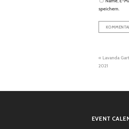
Name, E-Ma
speichern.
Beitra
Lavanda Gar
2021
EVENT CALE