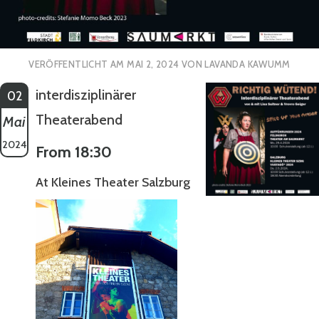
VERÖFFENTLICHT AM
MAI 2, 2024
VON
LAVANDA KAWUMM
interdisziplinärer
02
Theaterabend
Mai
2024
From 18:30
At Kleines Theater Salzburg