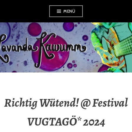
Zum
MENÜ
Inhalt
springen
LAVANDA
KAWUMM
Richtig Wütend! @ Festival
VUGTAGÖ* 2024