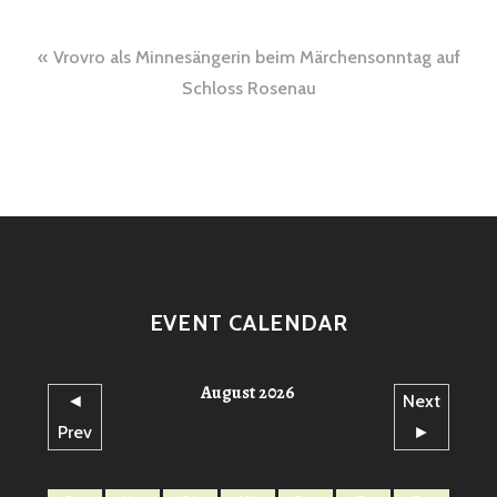
Beitragsnavigation
Vrovro als Minnesängerin beim Märchensonntag auf
Schloss Rosenau
EVENT CALENDAR
August 2026
◄
Next
Prev
►