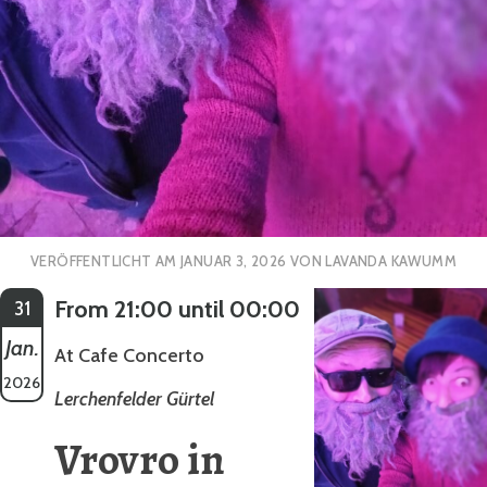
VERÖFFENTLICHT AM
JANUAR 3, 2026
VON
LAVANDA KAWUMM
From 21:00 until 00:00
31
Jan.
At Cafe Concerto
2026
Lerchenfelder Gürtel
Vrovro in