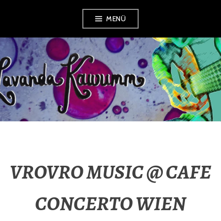
Zum
MENÜ
Inhalt
springen
LAVANDA
KAWUMM
VROVRO MUSIC @ CAFE
CONCERTO WIEN