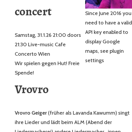
concert
Since June 2016 you
need to have a valid
API key enabled to
Samstag, 31.1.26 21:00 doors
display Google
21:30 Live-music Cafe
maps, see plugin
Concerto Wien
settings
Wir spielen gegen Hut! Freie
Spende!
Vrovro
Vrovro Geiger
(früher als Lavanda Kawumm) singt
ihre Lieder und lädt beim ALM (Abend der
Liedermacherei) andere Liedermacher_innen